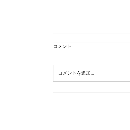
コメント
コメントを追加…
【SRサッカースクール（小学
3,4年生）】2026年8月31日開
校‼体験も継続募集中‼