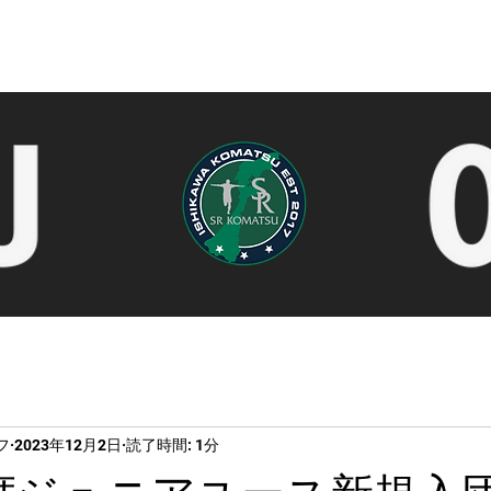
Partner
Green Familiar
Community
on-
フ
2023年12月2日
読了時間: 1分
度ジュニアユース新規入