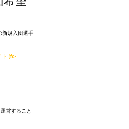
松の新規入団選手
(fc-
して運営すること