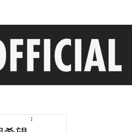
line
Bussiness
komatsu character
Con
団希望