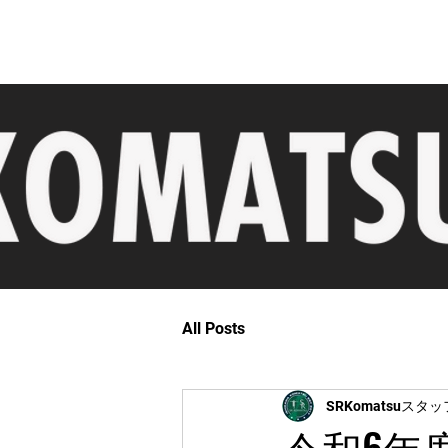
t
Topics
Player
Academy
School
All Posts
SRKomatsuスタッ
令和6年